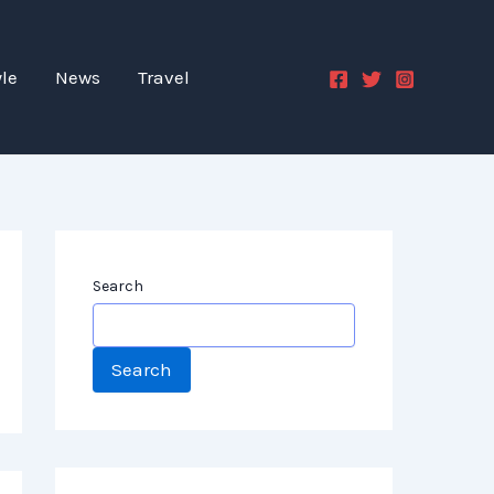
yle
News
Travel
Search
Search