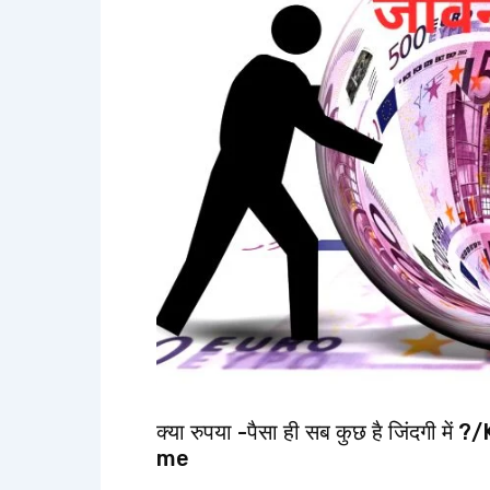
सब
कुछ
है
जिंदगी
में
?/Kya
rupaya-
paisa
hi
sab
kuchh
hai
jeevan
me
क्या रुपया -पैसा ही सब कुछ है जिंदगी
me