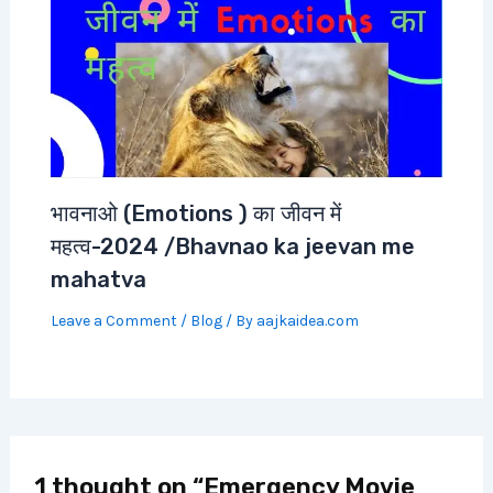
भावनाओ (Emotions ) का जीवन में
महत्व-2024 /Bhavnao ka jeevan me
mahatva
Leave a Comment
/
Blog
/ By
aajkaidea.com
1 thought on “Emergency Movie