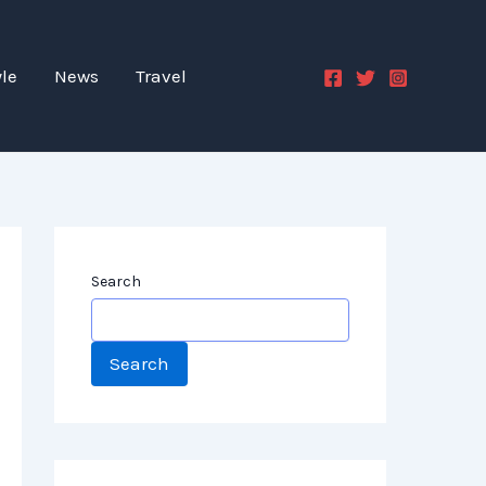
yle
News
Travel
Search
Search