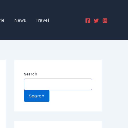
yle
News
Travel
Search
Search